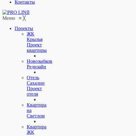
Контакты
Меню
≡
╳
Проекты
ЖК
Крылья
Проект
квартиры
Новозыбков
Редизайн
Отель
Сахалин
Проект
отеля
Квартира
на
Светлом
Квартира
ЖК