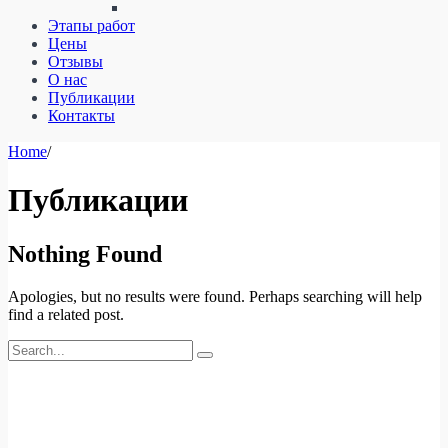
Этапы работ
Цены
Отзывы
О нас
Публикации
Контакты
Home
/
Публикации
Nothing Found
Apologies, but no results were found. Perhaps searching will help
find a related post.
Этот сайт использует файлы cookies и сервисы сбора
технических данных посетителей (данные об IP-адресе,