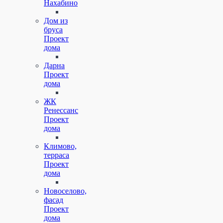
Нахабино
Дом из
бруса
Проект
дома
Дарна
Проект
дома
ЖК
Ренессанс
Проект
дома
Климово,
терраса
Проект
дома
Новоселово,
фасад
Проект
дома